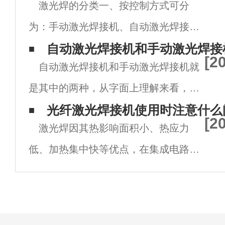
激光焊的分类一、按控制方式可分
为：手动激光焊接机、自动激光焊接
机、振镜激光焊接机。二、按激光可分
自动激光焊接机和手动激光焊接
[2
自动激光焊接机和手动激光焊接机就
为YAG激光焊接机、半导体激光焊接
是其中的两种，从字面上理解来看，这
机、光纤激光焊接。激光焊接有两种基
两种激光焊接机的区别就是一个是自动
光纤激光焊接机使用时注意什么
本模式：激光热导焊和激光深熔焊。前
[2
激光焊因其热影响面积小、热应力
的，另一个手动操作的，那么具体的区
者
低、加热集中快等优点，在集成电路和
别到底在哪呢?下面小编为您讲解自动
半导体器件外壳的包装中被广泛应用于
激光焊接机和手动激光焊接机有什么
电子工业，激光焊也广泛应用于真空器
件的开发中。如钼焦極和不锈钢支撑