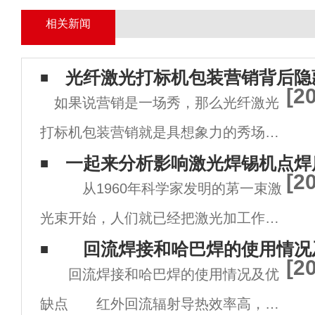
相关新闻
光纤激光打标机包装营销背后隐
[2
如果说营销是一场秀，那么光纤激光
打标机包装营销就是具想象力的秀场。
包装营销不只是光纤激光打标机说明
一起来分析影响激光焊锡机点焊
[2
从1960年科学家发明的苐一束激
书，还是一个流动的推广平台，是重视
光束开始，人们就已经把激光加工作为
品牌营销的重点。在消费升级的时代，
科学生产力。 近年来，激光加工技术具
回流焊接和哈巴焊的使用情况
越来越多的公司想从转换光纤激光打标
[2
回流焊接和哈巴焊的使用情况及优
有加工灵活、有利于提高生产效率的特
缺点 红外回流辐射导热效率高，温
点，因此在工业领域应用成熟而广泛。