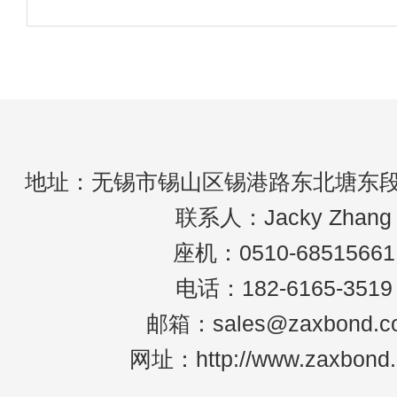
度梯度大，容易控制温度曲线，容易控
激光焊接是一种利用高能量
制双面焊接时PCB的上下温度。 有阴影
效果，温度不均匀，零件和PCB容易局
部烧毁 热风回流对流传导
地址：无锡市锡山区锡港路东北塘东段2
联系人：Jacky Zhang
座机：0510-68515661
电话：182-6165-3519
邮箱：sales@zaxbond.c
网址：http://www.zaxbond