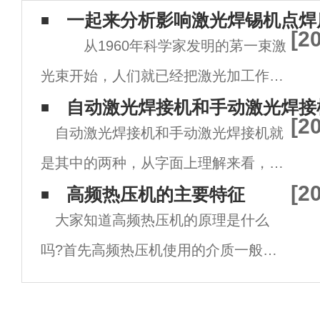
一起来分析影响激光焊锡机点焊
[2
从1960年科学家发明的苐一束激
光束开始，人们就已经把激光加工作为
科学生产力。 近年来，激光加工技术具
自动激光焊接机和手动激光焊接
[2
自动激光焊接机和手动激光焊接机就
有加工灵活、有利于提高生产效率的特
是其中的两种，从字面上理解来看，这
点，因此在工业领域应用成熟而广泛。
[2
两种激光焊接机的区别就是一个是自动
高频热压机的主要特征
激光焊接是一种利用高能量
大家知道高频热压机的原理是什么
的，另一个手动操作的，那么具体的区
吗?首先高频热压机使用的介质一般为
别到底在哪呢?下面小编为您讲解自动
绝缘体，例如木材、塑料、橡胶、玻璃
激光焊接机和手动激光焊接机有什么
纤维、水和胶水等等。高频热压机加热